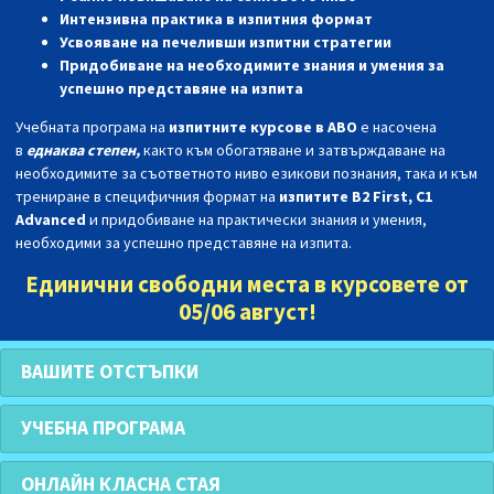
Интензивна практика в изпитния формат
Усвояване на печеливши изпитни стратегии
Придобиване на необходимите знания и умения за
успешно представяне на изпита
Учебната програма на
изпитните курсове в АВО
е насочена
в
еднаква степен,
както към обогатяване и затвърждаване на
необходимите за съответното ниво езикови познания, така и към
трениране в специфичния формат на
изпитите B2 First, C1
Advanced
и придобиване на практически знания и умения,
необходими за успешно представяне на изпита.
Единични свободни места в курсовете от
05/06 август!
ВАШИТЕ ОТСТЪПКИ
УЧЕБНА ПРОГРАМА
ОНЛАЙН КЛАСНА СТАЯ