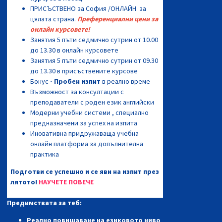
ПРИСЪСТВЕНО за София /ОНЛАЙН за
цялата страна.
Преференциални цени за
онлайн курсовете!
Занятия 5 пъти седмично сутрин от 10.00
до 13.30 в онлайн курсовете
Занятия 5 пъти седмично сутрин от 09.30
до 13.30 в присъствените курсове
Бонус
- Пробен изпит
в реално време
Възможност за консултации с
преподаватели с роден език английски
Модерни учебни системи , специално
предназначени за успех на изпита
Иновативна придружаваща учебна
онлайн платформа за допълнителна
практика
Подготви се успешно и се яви на изпит през
лятото!
НАУЧЕТЕ ПОВЕЧЕ
Предимствата за теб:
Реално повишаване на езиковото ниво