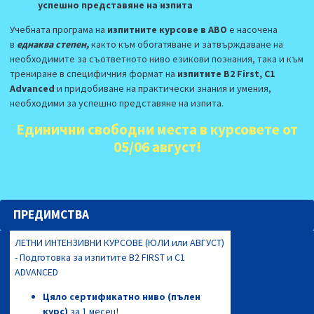
успешно представяне на изпита
Учебната програма на
изпитните курсове в АВО
е насочена
в
еднаква степен,
както към обогатяване и затвърждаване на
необходимите за съответното ниво езикови познания, така и към
трениране в специфичния формат на
изпитите B2 First, C1
Advanced
и придобиване на практически знания и умения,
необходими за успешно представяне на изпита.
Единични свободни места в курсовете от
05/06 август!
ПРЕДИМСТВА
ЛЕТНИ ИНТЕНЗИВНИ КУРСОВЕ (ЮЛИ или АВГУСТ)
- Подготовка за изпитите B2 FIRST и C1
ADVANCED
Цяло сертификатно ниво (пълен
курс)
за 1 месец!