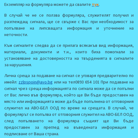
Екземпляр на формуляра можете да свалите
тук
.
В случай че не се ползва формуляра, служителят получил и
разглеждащ сигнала, ще се свърже с Вас при необходимост за
попълване на липсващата информация и уточнение на
неточности.
Към сигналите следва да се прилага всякакъв вид информация,
материали, документи и т.н., които биха помогнали за
установяване на достоверността на твърденията в сигналите
за нарушения.
Лична среща за подаване на сигнал се уговаря предварително по
имейл:
zzlpspoin@avo.bg
или на тел0893 654 101 При подаване на
сигнал чрез среща информацията по сигнала може да се попълни
от Вас лично във формуляра, който ще Ви бъде предоставен на
място или информацията може да бъде попълнена от отговорния
служител на АВО-БЕЛ ООД по време на срещата. В случай, че
формулярът се попълва от отговорния служител на АВО-БЕЛ ООД,
след попълването на формуляра същият ще Ви бъде
предоставен за преглед на въведената информация и
подписване от Ваша страна.