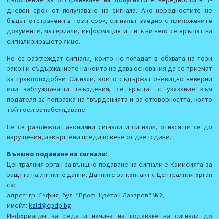
дневен срок от получаване на сигнала. Ако нередностите не
бъдат отстранени в този срок, сигналът заедно с приложените
документи, материали, информация и т.н. към него се връщат на
сигнализиращото лице.
Не се разглеждат сигнали, които не попадат в обхвата на този
закон и съдържанието на които не дава основания да се приемат
за правдоподобни. Сигнали, които съдържат очевидно неверни
или заблуждаващи твърдения, се връщат с указание към
подателя за поправка на твърденията и за отговорността, която
той носи за набеждаване.
Не се разглеждат анонимни сигнали и сигнали, отнасящи се до
нарушения, извършени преди повече от две години.
Външно подаване на сигнали:
Централния орган за външно подаване на сигнали е Комисията за
защита на личните данни. Данните за контакт с Централния орган
са:
адрес: гр. София, бул. “Проф. Цветан Лазаров“ №2,
имейл:
kzld@cpdp.bg
.
Информация за реда и начина на подаване на сигнали до