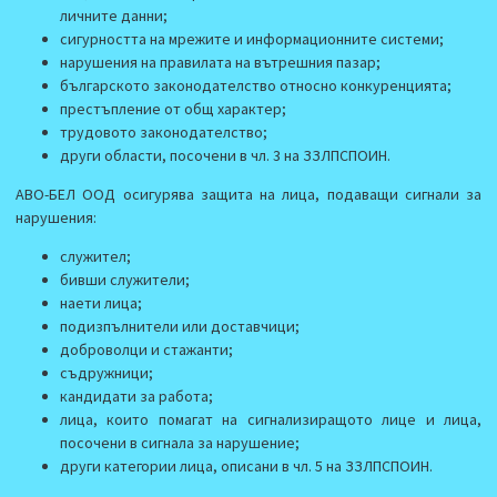
личните данни;
сигурността на мрежите и информационните системи;
нарушения на правилата на вътрешния пазар;
българското законодателство относно конкуренцията;
престъпление от общ характер;
трудовото законодателство;
други области, посочени в чл. 3 на ЗЗЛПСПОИН.
АВО-БЕЛ ООД осигурява защита на лица, подаващи сигнали за
нарушения:
служител;
бивши служители;
наети лица;
подизпълнители или доставчици;
доброволци и стажанти;
съдружници;
кандидати за работа;
лица, които помагат на сигнализиращото лице и лица,
посочени в сигнала за нарушение;
други категории лица, описани в чл. 5 на ЗЗЛПСПОИН.