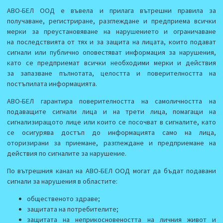
АВО-БЕЛ ООД е въвела и прилага вътрешни правила за
получаване, регистриране, разглеждане и предприема всички
мерки за преустановяване на нарушението и ограничаване
на последствията от тях и за защита на лицата, които подават
сигнали или публично оповестяват информация за нарушения,
като се предприемат всички необходими мерки и действия
за запазване пълнотата, целостта и поверителността на
постъпилата информацията.
АВО-БЕЛ гарантира поверителността на самоличността на
подаващите сигнали лица и на трети лица, помагащи на
сигнализиращото лице или които се посочват в сигналите, като
се осигурява достъп до информацията само на лица,
оторизирани за приемане, разглеждане и предприемане на
действия по сигналите за нарушение.
По вътрешния канал на АВО-БЕЛ ООД могат да бъдат подавани
сигнали за нарушения в областите:
общественото здраве;
защитата на потребителите;
защитата на неприкосновеността на личния живот и