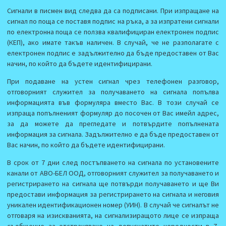
Сигнали в писмен вид следва да са подписани. При изпращане на
сигнал по поща се поставя подпис на ръка, а за изпратени сигнали
по електронна поща се ползва квалифициран електронен подпис
(КЕП), ако имате такъв наличен. В случай, че не разполагате с
електронен подпис е задължително да бъде предоставен от Вас
начин, по който да бъдете идентифицирани.
При подаване на устен сигнал чрез телефонен разговор,
отговорният служител за получаването на сигнала попълва
информацията във формуляра вместо Вас. В този случай се
изпраща попълненият формуляр до посочен от Вас имейл адрес,
за да можете да прегледате и потвърдите попълнената
информация за сигнала. Задължително е да бъде предоставен от
Вас начин, по който да бъдете идентифицирани.
В срок от 7 дни след постъпването на сигнала по установените
канали от АВО-БЕЛ ООД, отговорният служител за получаването и
регистрирането на сигнала ще потвърди получаването и ще Ви
предостави информация за регистрирането на сигнала и неговия
уникален идентификационен номер (УИН). В случай че сигналът не
отговаря на изискванията, на сигнализиращото лице се изпраща
съобщение за отстраняване на допуснатите нередности в 7-