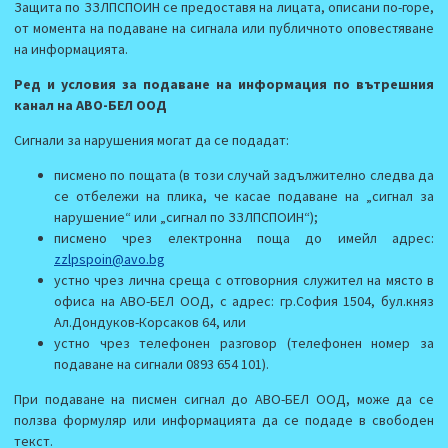
Защита по ЗЗЛПСПОИН се предоставя на лицата, описани по-горе,
от момента на подаване на сигнала или публичното оповестяване
на информацията.
Ред и условия за подаване на информация по вътрешния
канал на АВО-БЕЛ ООД
Сигнали за нарушения могат да се подадат:
писмено по пощата (в този случай задължително следва да
се отбележи на плика, че касае подаване на „сигнал за
нарушение“ или „сигнал по ЗЗЛПСПОИН“);
писмено чрез електронна поща до имейл адрес:
zzlpspoin@avo.bg
устно чрез лична среща с отговорния служител на място в
офиса на АВО-БЕЛ ООД, с адрес: гр.София 1504, бул.княз
Ал.Дондуков-Корсаков 64, или
устно чрез телефонен разговор (телефонен номер за
подаване на сигнали 0893 654 101).
При подаване на писмен сигнал до АВО-БЕЛ ООД, може да се
ползва формуляр или информацията да се подаде в свободен
текст.