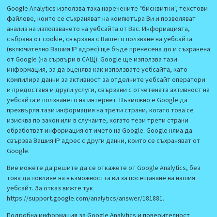
Google Analytics използва така наречените "бисквитки", текстови
файлове, които се съхраняват на компютъра Ви и позволяват
анализ на използването на уебсайта от Вас. Информацията,
събрана от cookie, свързана с Вашето ползване на уебсайта
(включително Вашия IP адрес) ще бъде пренесена до и съхранена
от Google (на сървъри в САЩ). Google ще използва тази
информация, за да оценява как използвате уебсайта, като
компилира данни за активност за отделните уебсайт оператори
и предоставя и други услуги, свързани с отчетената активност на
уебсайта и ползването на интернет. Възможно е Google да
прехвърля тази информация на трети страни, когато това се
изисква по закон или в случаите, когато тези трети страни
обработват информация от името на Google. Google няма да
свързва Вашия IP адрес с други данни, които се съхраняват от
Google.
Вие можете да решите да се откажете от Google Analytics, без
това да повлияе на възможността ви за посещаване на нашия
уебсайт. За отказ вижте тук
https://support.google.com/analytics/answer/181881.
Подробна информация за Google Analytics и поверителност