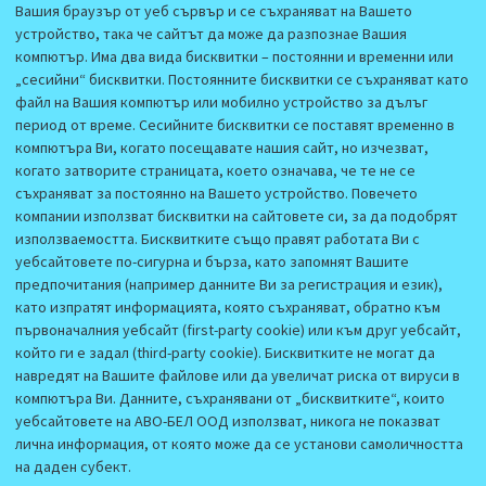
Вашия браузър от уеб сървър и се съхраняват на Вашето
устройство, така че сайтът да може да разпознае Вашия
компютър. Има два вида бисквитки – постоянни и временни или
„сесийни“ бисквитки. Постоянните бисквитки се съхраняват като
файл на Вашия компютър или мобилно устройство за дълъг
период от време. Сесийните бисквитки се поставят временно в
компютъра Ви, когато посещавате нашия сайт, но изчезват,
когато затворите страницата, което означава, че те не се
съхраняват за постоянно на Вашето устройство. Повечето
компании използват бисквитки на сайтовете си, за да подобрят
използваемостта. Бисквитките също правят работата Ви с
уебсайтовете по-сигурна и бърза, като запомнят Вашите
предпочитания (например данните Ви за регистрация и език),
като изпратят информацията, която съхраняват, обратно към
първоначалния уебсайт (first-party cookie) или към друг уебсайт,
който ги е задал (third-party cookie). Бисквитките не могат да
навредят на Вашите файлове или да увеличат риска от вируси в
компютъра Ви. Данните, съхранявани от „бисквитките“, които
уебсайтовете на АВО-БЕЛ ООД използват, никога не показват
лична информация, от която може да се установи самоличността
на даден субект.