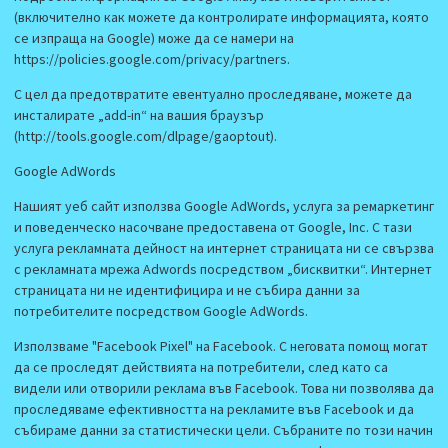
(включително как можете да контролирате информацията, която
се изпраща на Google) може да се намери на
https://policies.google.com/privacy/partners.
С цел да предотвратите евентуално проследяване, можете да
инсталирате „add-in“ на вашия браузър
(http://tools.google.com/dlpage/gaoptout).
Google AdWords
Нашият уеб сайт използва Google AdWords, услуга за ремаркетинг
и поведенческо насочване предоставена от Google, Inc. С тази
услуга рекламната дейност на интернет страницата ни се свързва
с рекламната мрежа Adwords посредством „бисквитки“. Интернет
страницата ни не идентифицира и не събира данни за
потребителите посредством Google AdWords.
Използваме "Facebook Pixel" на Facebook. С неговата помощ могат
да се проследят действията на потребители, след като са
видели или отворили реклама във Facebook. Това ни позволява да
проследяваме ефективността на рекламите във Facebook и да
събираме данни за статистически цели. Събраните по този начин