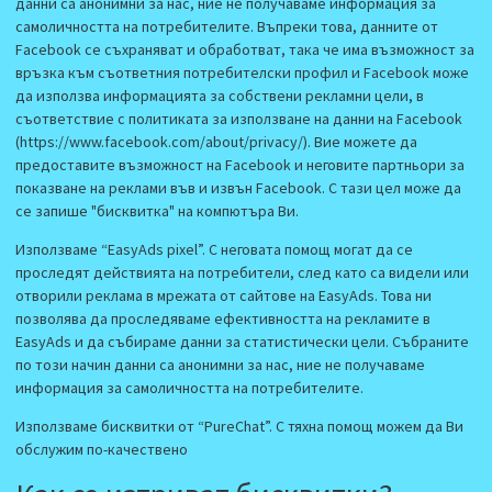
данни са анонимни за нас, ние не получаваме информация за
самоличността на потребителите. Въпреки това, данните от
Facebook се съхраняват и обработват, така че има възможност за
връзка към съответния потребителски профил и Facebook може
да използва информацията за собствени рекламни цели, в
съответствие с политиката за използване на данни на Facebook
(https://www.facebook.com/about/privacy/). Вие можете да
предоставите възможност на Facebook и неговите партньори за
показване на реклами във и извън Facebook. С тази цел може да
се запише "бисквитка" на компютъра Ви.
Използваме “EasyAds pixel”. С неговата помощ могат да се
проследят действията на потребители, след като са видели или
отворили реклама в мрежата от сайтове на EasyAds. Това ни
позволява да проследяваме ефективността на рекламите в
EasyAds и да събираме данни за статистически цели. Събраните
по този начин данни са анонимни за нас, ние не получаваме
информация за самоличността на потребителите.
Използваме бисквитки от “PureChat”. С тяхна помощ можем да Ви
обслужим по-качествено