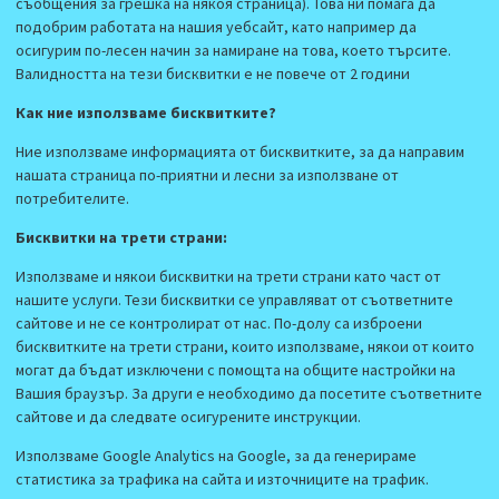
съобщения за грешка на някоя страница). Това ни помага да
подобрим работата на нашия уебсайт, като например да
осигурим по-лесен начин за намиране на това, което търсите.
Валидността на тези бисквитки е не повече от 2 години
Как ние използваме бисквитките?
Ние използваме информацията от бисквитките, за да направим
нашата страница по-приятни и лесни за използване от
потребителите.
Бисквитки на трети страни:
Използваме и някои бисквитки на трети страни като част от
нашите услуги. Тези бисквитки се управляват от съответните
сайтове и не се контролират от нас. По-долу са изброени
бисквитките на трети страни, които използваме, някои от които
могат да бъдат изключени с помощта на общите настройки на
Вашия браузър. За други е необходимо да посетите съответните
сайтове и да следвате осигурените инструкции.
Използваме Google Analytics на Google, за да генерираме
статистика за трафика на сайта и източниците на трафик.