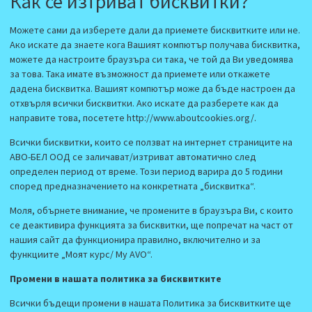
Как се изтриват бисквитки?
Можете сами да изберете дали да приемете бисквитките или не.
Ако искате да знаете кога Вашият компютър получава бисквитка,
можете да настроите браузъра си така, че той да Ви уведомява
за това. Така имате възможност да приемете или откажете
дадена бисквитка. Вашият компютър може да бъде настроен да
отхвърля всички бисквитки. Ако искате да разберете как да
направите това, посетете http://www.aboutcookies.org/.
Всички бисквитки, които се ползват на интернет страниците на
АВО-БЕЛ ООД се заличават/изтриват автоматично след
определен период от време. Този период варира до 5 години
според предназначението на конкретната „бисквитка“.
Моля, обърнете внимание, че промените в браузъра Ви, с които
се деактивира функцията за бисквитки, ще попречат на част от
нашия сайт да функционира правилно, включително и за
функциите „Моят курс/ My AVO“.
Промени в нашата политика за бисквитките
Всички бъдещи промени в нашата Политика за бисквитките ще