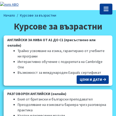
Начало
Курсове за възрастни
Курсове за възрастни
АНГЛИЙСКИ ЗА НИВА ОТ А1 ДО С1 (присъствено или
онлайн)
Трайно усвояване на езика, гарантирано от учебните
ни програми
Интерактивно обучение с подкрепата на Cambridge
One
Възможност за международен Eaquals сертификат
ЦЕНИ И ДАТИ
РАЗГОВОРЕН АНГЛИЙСКИ (онлайн)
Eкип от британски и български преподавател
Преодоляване на езиковата бариера чрез разговорна
практика
Кратки едномесечни модули