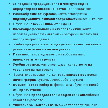
35-годишна традиция, опит и международно
акредитирано високо качество
на преподаване
Разнообразие от курсове
, които отговaрят на
индивидуалните езикови потребности
на всеки клиент
Обучение на
всички нива
: от А1 до С1
Високопрофесионален и експертен екип
, който
използва умело различни онлайн ресурси и иновативни
методи на преподаване
Учебни програми, които водят до
високи постижения
и
развитие на
всички езикови умения
Гъвкавост
в преподаването и съобразяване с
приоритетите на групата
Учебни ресурси,
които повишават
качеството на
усвояване на материала
Варианти за посещение, които се
вписват във всеки
личен график
: сутрин, вечер, събота сутрин
Възможност за избор
на формата на обучение:
онлайн
или
присъствено
Обучение с
преподаватели с роден език английски
в
някои от курсовете
Уникална за България възможност
за получаване на