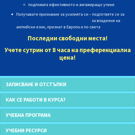
подпомага ефективното и ангажиращо учене
Получавате признание за усилията си
– подготвяте се за
международен Еaquals сертификат
за владеене на
английски език, признат в Европа и по света
Последни свободни места!
Учете сутрин от 8 часа на преференциална
цена!
ЗАПИСВАНЕ И ОТСТЪПКИ
КАК СЕ РАБОТИ В КУРСА?
УЧЕБНА ПРОГРАМА
УЧЕБНИ РЕСУРСИ