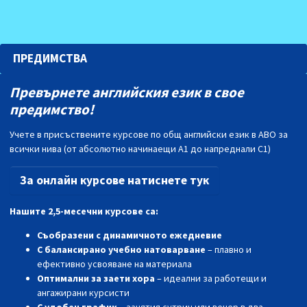
ПРЕДИМСТВА
Превърнете английския език в свое
предимство!
Учете в присъствените курсове по общ английски език в АВО за
всички нива (от абсолютно начинаещи А1 до напреднали С1)
За онлайн курсове натиснете тук
Нашите 2,5-месечни курсове са:
Съобразени с динамичното ежедневие
С балансирано учебно натоварване
– плавно и
ефективно усвояване на материала
Оптимални за заети хора
– идеални за работещи и
ангажирани курсисти
С удобен график
– занятия сутрин или вечер в два