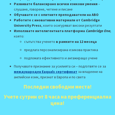
Развивате балансирано всички езикови умения
–
слушане, говорене, четене и писане
Обучавате се с опитните преподаватели на АВО
Работите с иновативни материали от Cambridge
University Press
, които осигуряват високи резултати
Използвате
интелигентната
платформа
Cambridge One
,
която:
съпътства ученето
в рамките на 12 месеца
предлага персонализирана езикова практика
подпомага ефективното и ангажиращо учене
Получавате признание за усилията си
– подготвяте се за
международен Еaquals сертификат
за владеене на
английски език, признат в Европа и по света
Последни свободни места!
Учете сутрин от 8 часа на преференциална
цена!