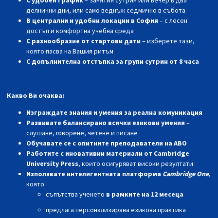
делнични дни, или само веднъж седмично в събота
В централн
и и удобни
локаци
и
в София
– с лесен
достъп и комфортн
а
учебна среда
С разнообразие от стартови дати
– изберете тази,
която пасва на Вашия ритъм
С допълнителна отстъпка за групи сутрин от 8 часа
Какво Ви очаква:
Изграждате знания и умения за реална комуникация
Развивате балансирано всички езикови умения
–
слушане, говорене, четене и писане
Обучавате се с опитните преподаватели на АВО
Работите с иновативни материали от Cambridge
University Press
, които осигуряват високи резултати
Използвате
интелигентната
платформа
Cambridge One
,
която:
съпътства ученето
в рамките на 12 месеца
предлага персонализирана езикова практика