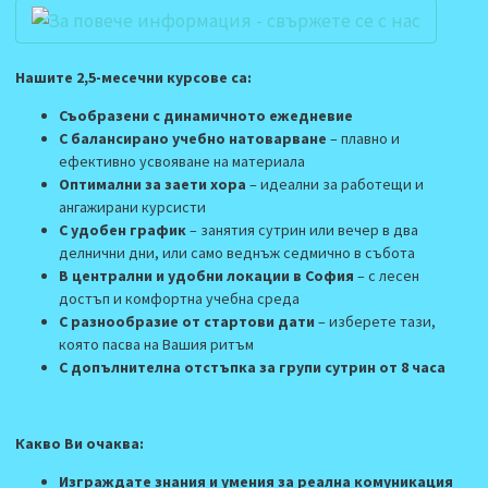
Нашите 2,5-месечни курсове са:
Съобразени с динамичното ежедневие
С балансирано учебно натоварване
– плавно и
ефективно усвояване на материала
Оптимални за заети хора
– идеални за работещи и
ангажирани курсисти
С удобен график
– занятия сутрин или вечер в два
делнични дни, или само веднъж седмично в събота
В централн
и и удобни
локаци
и
в София
– с лесен
достъп и комфортн
а
учебна среда
С разнообразие от стартови дати
– изберете тази,
която пасва на Вашия ритъм
С допълнителна отстъпка за групи сутрин от 8 часа
Какво Ви очаква:
Изграждате знания и умения за реална комуникация