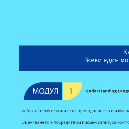
К
Всеки един мо
Understanding Lang
набляга върху основите на преподаването и изучав
Оценяването е посредством писмен изпит, за койт