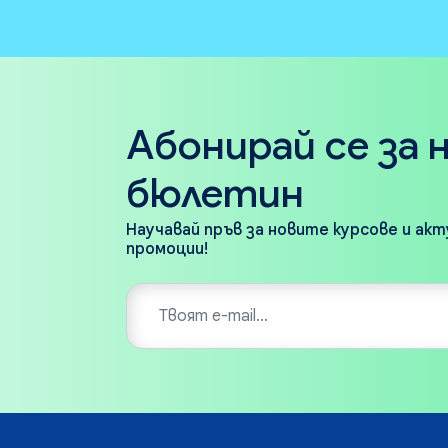
Абонирай се за 
бюлетин
Научавай пръв за новите курсове и ак
промоции!