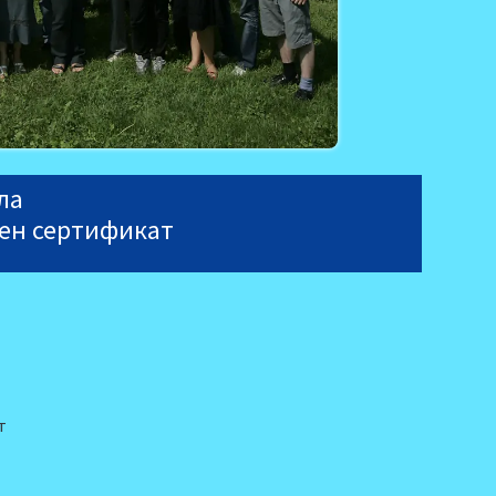
ла
лен сертификат
т