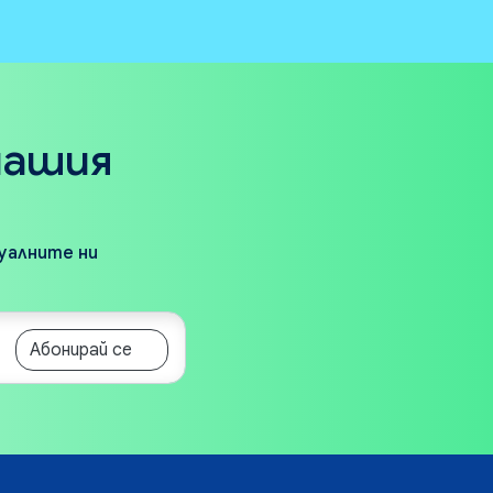
нашия
туалните ни
Абонирай се