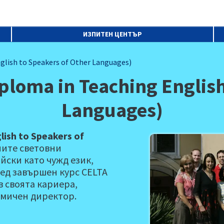
ИЗПИТЕН ЦЕНТЪР
glish to Speakers of Other Languages)
loma in Teaching English
Languages)
lish to Speakers of
ните световни
йски като чужд език,
лед завършен курс CELTA
в своята кариера,
емичен директор.