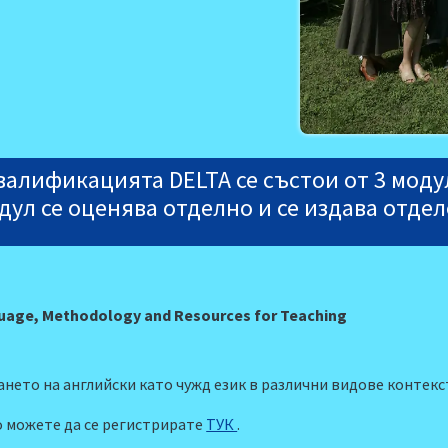
валификацията DELTA се състои от 3 моду
дул се оценява отделно и се издава отде
uage, Methodology and Resources for Teaching
ането на английски като чужд език в различни видове контекс
о можете да се регистрирате
ТУК
.