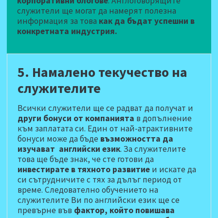
корпоративни блогове
. Англоговорящите
служители ще могат да намерят полезна
информация за това
как да бъдат успешни в
конкретната индустрия.
5. Намалено текучество на
служителите
Всички служители ще се радват да получат и
други бонуси от компанията
в допълнение
към заплатата си. Един от най-атрактивните
бонуси може да бъде
възможността да
изучават английски език
. За служителите
това ще бъде знак, че сте готови да
инвестирате в тяхното развитие
и искате да
си сътрудничите с тях за дълъг период от
време. Следователно обучението на
служителите Ви по английски език ще се
превърне във
фактор, който повишава