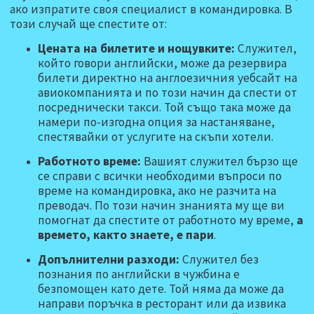
ако изпратите своя специалист в командировка. В
този случай ще спестите от:
Цената на билетите и нощувките:
Служител,
който говори английски, може да резервира
билети директно на англоезичния уебсайт на
авиокомпанията и по този начин да спести от
посреднически такси. Той също така може да
намери по-изгодна опция за настаняване,
спестявайки от услугите на скъпи хотели.
Работното време:
Вашият служител бързо ще
се справи с всички необходими въпроси по
време на командировка, ако не разчита на
преводач. По този начин знанията му ще ви
помогнат да спестите от работното му време,
а
времето, както знаете, е пари
.
Допълнителни разходи:
Служител без
познания по английски в чужбина е
безпомощен като дете. Той няма да може да
направи поръчка в ресторант или да извика