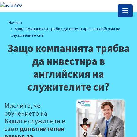
Начало
Защо компанията трябва да инвестира в английския на
служителите си?
Защо компанията трябва
да инвестира в
английския на
служителите си?
Мислите, че
обучението на
Вашите служители е
само
допълнителен
разход за