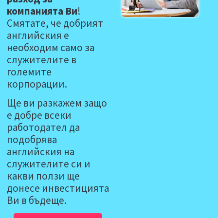
компанията Ви
!
Смятате, че добрият
английския е
необходим само за
служителите в
големите
корпорации.
Ще ви разкажем защо
е добре всеки
работодател да
подобрява
английския на
служителите си и
какви ползи ще
донесе инвестицията
Ви в бъдеще.