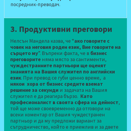
посредник-преводач.
3. Продуктивни преговори
Нелсън Мандела казва, че “
ако говорите с
човек на неговия роден език, Вие говорите на
сърцето му
”. Въпреки факта, че в
бизнес
преговорите
няма място за сантименти,
чуждестранните партньори ще оценят
знанията на Вашия служител по английски
език
. При превод се губи ценно време, а
някои хора от бизнес средите вземат
решение за секунди
и задачата на Вашия
служител е да реагира бързо.
Като
професионалист в своята сфера на дейност
,
той ще може своевременно да отговори на
всеки коментар от Вашия чуждестранен
партньор и да му предложи вариант за
сътрудничество, който е приемлив и за двете