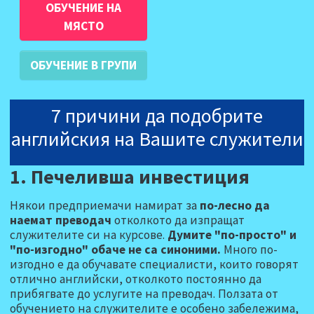
ОБУЧЕНИЕ НА
МЯСТО
ОБУЧЕНИЕ В ГРУПИ
7 причини да подобрите
английския на Вашите служители
1. Печеливша инвестиция
Някои предприемачи намират за
по-лесно да
наемат преводач
отколкото да изпращат
служителите си на курсове.
Думите "по-просто" и
"по-изгодно" обаче не са синоними.
Много по-
изгодно е да обучавате специалисти, които говорят
отлично английски, отколкото постоянно да
прибягвате до услугите на преводач. Ползата от
обучението на служителите е особено забележима,