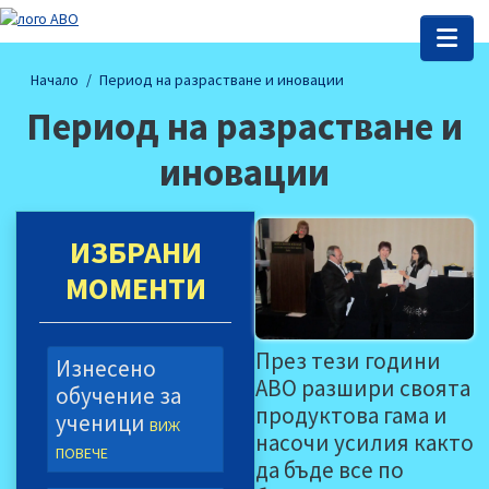
Начало
Период на разрастване и иновации
Период на разрастване и
иновации
ИЗБРАНИ
МОМЕНТИ
През тези години
Изнесено
АВО разшири своята
обучение за
продуктова гама и
ученици
ВИЖ
насочи усилия както
ПОВЕЧЕ
да бъде все по