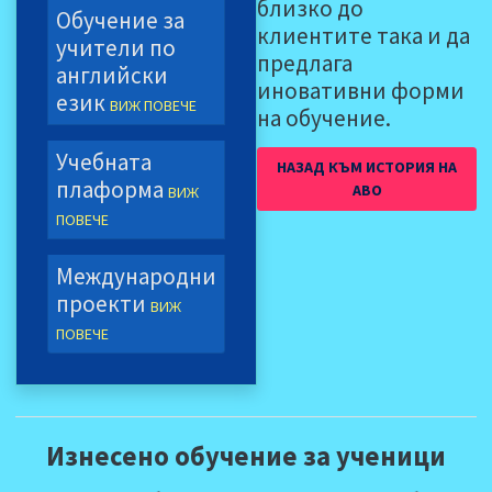
близко до
Обучение за
клиентите така и да
учители по
предлага
английски
иновативни форми
език
ВИЖ ПОВЕЧЕ
на обучение.
Учебната
НАЗАД КЪМ ИСТОРИЯ НА
плаформа
АВО
ВИЖ
ПОВЕЧЕ
Mеждународни
проекти
ВИЖ
ПОВЕЧЕ
Изнесено обучение за ученици