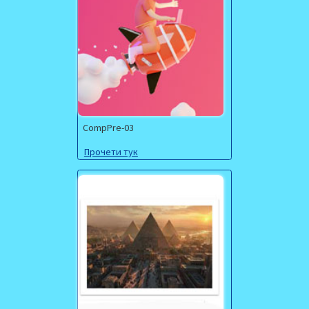
CompPre-03
Прочети тук