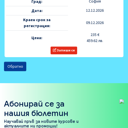
София
Град:
12.12.2026
Дата:
Kраен срок за
09.12.2026
регистрация:
235 €
Цена:
459.62 лв.
Запиши се
Обратно
Абонирай се за
нашия бюлетин
Научавай пръв за новите курсове и
актуалните ни промоции!