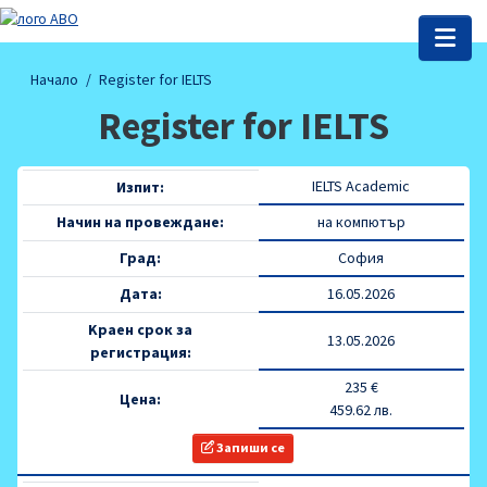
Начало
Register for IELTS
Register for IELTS
IELTS Academic
Изпит:
Начин на провеждане:
на компютър
Град:
София
Дата:
16.05.2026
Kраен срок за
13.05.2026
регистрация:
235 €
Цена:
459.62 лв.
Запиши се