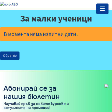
За малки ученици
В момента няма изпитни дати!
Обратно
Абонирай се за
нашия бюлетин
Научавай пръв за новите курсове и
актуалните ни промоции!