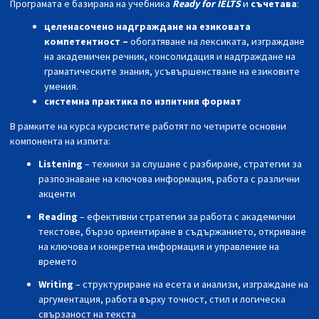
Програмата е базирана на учебника
Ready for IELTS
и
съчетава
:
целенасочено надграждане на езиковата
компетентност –
обогатяване на лексиката, изграждане
на академичен речник, консолидация и надграждане на
граматическите знания, усъвършенстване на езиковите
умения.
системна практика по изпитния формат
В рамките на курса курсистите работят по четирите основни
компонента на изпита:
Listening
– техники за слушане с разбиране, стратегии за
разпознаване на ключова информация, работа с различни
акценти
Reading
–
ефективни стратегии за работа с академични
текстове, бързо ориентиране в съдържанието, откриване
на ключова и конкретна информация и управление на
времето
Writing
– структуриране на есета и анализи, изграждане на
аргументация, работа върху точност, стил и логическа
свързаност на текста