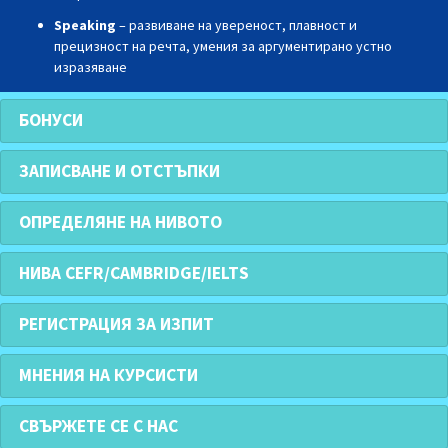
Speaking
– развиване на увереност, плавност и
прецизност на речта, умения за аргументирано устно
изразяване
БОНУСИ
ЗАПИСВАНЕ И ОТСТЪПКИ
ОПРЕДЕЛЯНЕ НА НИВОТО
НИВА CEFR/CAMBRIDGE/IELTS
РЕГИСТРАЦИЯ ЗА ИЗПИТ
МНЕНИЯ НА КУРСИСТИ
СВЪРЖЕТЕ СЕ С НАС