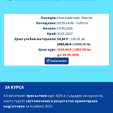
Локация:
клон паметник Левски
Посещение:
09.30-14.00 - събота
Начало:
19.09.2026
Край:
30.01.2027
Цена учебни материали:
54,00 €
/
105,61 лв.
1069,00 €
/
2090,78 лв.
Цена курс:
1019,00 €
/
1992,99 лв.
до 05.09.2026
Записване
ЗА КУРСА
4.5-месечният
присъствен
курс IELTS е създаден за курсисти,
които търсят
систематична и резултатно ориентирана
подготовка
за Academic IELTS.