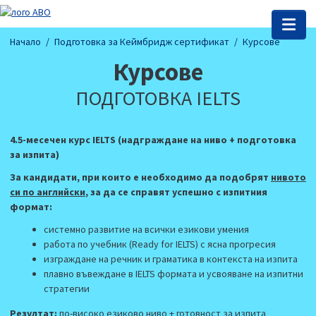
Начало
Подготовка за Кеймбридж сертификат
Курсове
Курсове
ПОДГОТОВКА IELTS
4.5-месечен курс IELTS (надграждане на ниво + подготовка
за изпита)
За кандидати, при които е необходимо да подобрят
нивото
си по английски
, за да се справят успешно с изпитния
формат:
системно развитие на всички езикови умения
работа по учебник (Ready for IELTS) с ясна прогресия
изграждане на речник и граматика в контекста на изпита
плавно въвеждане в IELTS формата и усвояване на изпитни
стратегии
Резултат:
по-високо езиково ниво + готовност за изпита