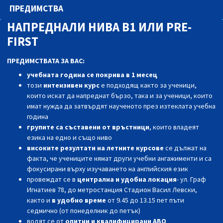
ПРЕДИМСТВА
НАПРЕДНАЛИ НИВА B1 ИЛИ PRE-
FIRST
ПРЕДИМСТВАТА ЗА ВАС:
учебната година се покрива в 1 месец
този
интензивен курс
е подходящ както за ученици,
които искат да напреднат бързо, така и за ученици, които
имат нужда да затвърдят наученото през изтеклата учебна
година
групите са съставени от връстници
, които владеят
езика на едно и също ниво
високите резултати на летните курсове
се дължат на
факта, че учениците нямат други учебни ангажименти и са
фокусирани върху изучаването на английския език
провеждат се в
централна и удобна локация
- ул. Граф
Игнатиев 78, до метростанция Стадион Васил Левски,
както и
в удобно време
от 9.45 до 13.15 пет пъти
седмично (от понеделник до петък)
водят се от
опитни и квалифицирани АВО