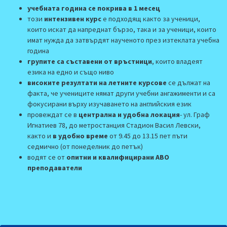
учебната година се покрива в 1 месец
този
интензивен курс
е подходящ както за ученици,
които искат да напреднат бързо, така и за ученици, които
имат нужда да затвърдят наученото през изтеклата учебна
година
групите са съставени от връстници
, които владеят
езика на едно и също ниво
високите резултати на летните курсове
се дължат на
факта, че учениците нямат други учебни ангажименти и са
фокусирани върху изучаването на английския език
провеждат се в
централна и удобна локация
- ул. Граф
Игнатиев 78, до метростанция Стадион Васил Левски,
както и
в удобно време
от 9.45 до 13.15 пет пъти
седмично (от понеделник до петък)
водят се от
опитни и квалифицирани АВО
преподаватели