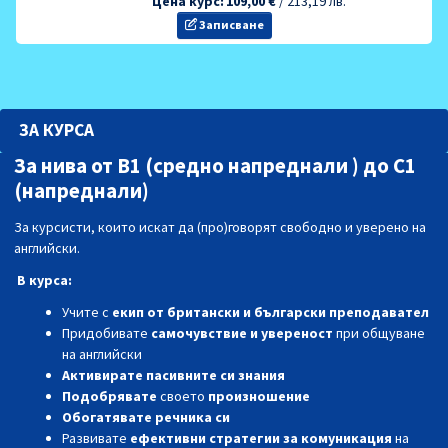
Цена курс:
109,00 €
/
213,19 лв.
Записване
ЗА КУРСА
За нива от В1 (средно напреднали ) до С1
(напреднали)
З
а курсисти, които искат да (про)говорят свободно и уверено на
английски.
В курса:
Учите с
екип от британски и български преподавател
Придобивате
самочувствие и увереност
при общуване
на английски
Активирате пасивните си знания
Подобрявате
своето
произношение
Обогатявате речника си
Развивате
ефективни стратегии за комуникация
на