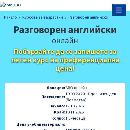
Начало
Курсове за възрастни
Разговорен английски
Разговорен английски
онлайн
Побързайте да се запишете за
летен курс на преференциална
цена!
Локация:
AВО онлайн
19.00-20.20 - 1 делничен ден
Посещение:
(без петък)
Начало:
12.10.2026
Край:
19.11.2026
Колко:
1.5-месеца
Цена учебни материали: