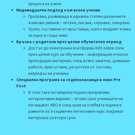
процеса на учене
Индивидуален подход към всеки ученик
Програма, развиваща в еднаква степен различните
езикови умения – четене, писане, слушане, говорене.
Групи, съставени от връстници, които владеят езика
на едно и също ниво
Връзка с родители през целия обучителен период
Достъп до електронна платформа AVO online zone
през целия курс на обучение – информация относно
преподаден материал,
след всяко занятие,
домашни
работи, присъствие, резултати от тестове,
напредък на ученика.
Специална програма за седмокласници в ниво Pre
First
В тази така натоварена година предлагаме
алтернативен вариант – втори срок учениците не
посещават АВО и след края на учебната година в
рамките на 3-седмичен интензивен курс покриват
материала за втори срок