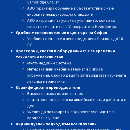
Cambridge English
АВО гарантира обучение в съответствие с най-
високите международни стандарти
АВО е гаранция за успех на учениците, които се
явяват на изпитите на Университета Кеймбридж
Удобно местоположение
в центъра на София
Учебният център е
в непосредствена близост до 18
СУ
Просторни, светли и оборудвани със съвременни
технологии класни стаи
Мултимедийни системи
Интерактивни учебни материали с игри и
упражнения, с които децата затвърждават научената
лексика и граматика
Квалифицирани преподаватели
Висока езикова компетентност
опит в преподаването на английски език и работата с
деца
Умения да мотивират и подкрепят учениците в
процеса на учене
Индивидуален подход към всеки ученик
Програма, развиваща в еднаква степен различните