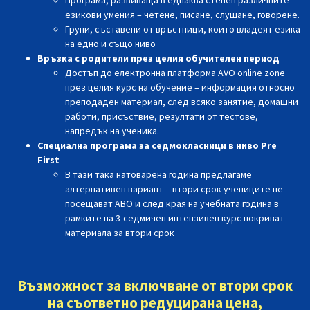
езикови умения – четене, писане, слушане, говорене.
Групи, съставени от връстници, които владеят езика
на едно и също ниво
Връзка с родители през целия обучителен период
Достъп до електронна платформа AVO online zone
през целия курс на обучение – информация относно
преподаден материал,
след всяко занятие,
домашни
работи, присъствие, резултати от тестове,
напредък на ученика.
Специална програма за седмокласници в ниво Pre
First
В тази така натоварена година предлагаме
алтернативен вариант – втори срок учениците не
посещават АВО и след края на учебната година в
рамките на 3-седмичен интензивен курс покриват
материала за втори срок
Възможност за включване от втори срок
на съответно редуцирана цена,