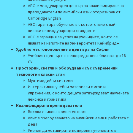
АВО е международен център за квалифициране на
преподаватели по английски език оторизиран от
Cambridge English
АВО гарантира обучение в съответствие с най-
високите международни стандарти
АВО е гаранция за успех на учениците, които се
явяват на изпитите на Университета Кеймбридж
Удобно местоположение
в центъра на София
Учебният център е
в непосредствена близост до 18
СУ
Просторни, светли и оборудвани със съвременни
технологии класни стаи
Мултимедийни системи
Интерактивни учебни материали с игри и
упражнения, с които децата затвърждават научената
лексика и граматика
Квалифицирани преподаватели
Висока езикова компетентност
опит в преподаването на английски език и работата с
деца
Умения да мотивират и подкрепят учениците в