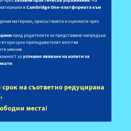
ал чрез
забавни практически упражнения
. На
материали в
Cambridge One-платформата към
дения материал, присъствията и оценките чрез
орини
пред родителите за представяне напредъка
 и втори срок преподавателят изготвя
те умения.
можност за
успешно явяване на изпити за
икати
 срок на съответно редуцирана
,
вободни места!