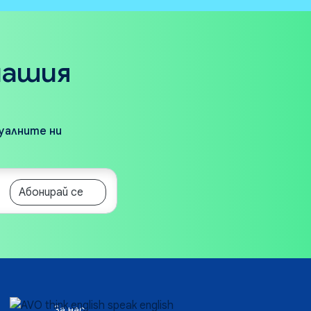
нашия
туалните ни
Абонирай се
За нас