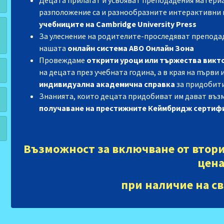
Децата прилагат и усвояват преподадения матери
разположение са и разнообразните интерактивни 
учебниците на Cambridge University Press
За улеснение на родителите-проследяват препода
нашата
онлайн система АВО Онлайн Зона
Провеждаме
открити уроци
или тържества викт
на децата през учебната година, а в края на първи
индивидуална академична справка
за придобити
Знанията, които децата придобиват им дават въз
получаване на престижните Кеймбридж сертиф
Възможност за включване от втори
цена
при наличие на с