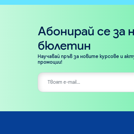
Абонирай се за 
бюлетин
Научавай пръв за новите курсове и ак
промоции!