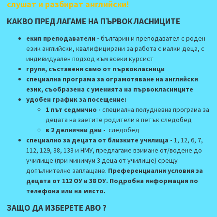
слушат и разбират английски!
КАКВО ПРЕДЛАГАМЕ НА ПЪРВОКЛАСНИЦИТЕ
eкип преподаватели -
българин и преподавател с роден
език английски
, квалифицирани за работа с малки деца, с
индивидуален подход към всеки курсист
групи, съставени само от първокласници
специална програма за ограмотяване на английски
език, съобразена с уменията на първокласниците
удобен график за посещение:
1 път седмично
-
специална полудневна програма за
децата на заетите родители в петък следобед
в 2 делнични дни
-
следобед
специално за децата от близките училища
-
1, 12, 6, 7,
112, 129, 38, 133 и НМУ, предлагаме взимане от/водене до
училище (при минимум 3 деца от училище) срещу
допълнително заплащане.
Преференциални условия за
децата от 112 ОУ и 38 ОУ.
Подробна информация по
телефона или на място.
ЗАЩО ДА ИЗБЕРЕТЕ АВО ?