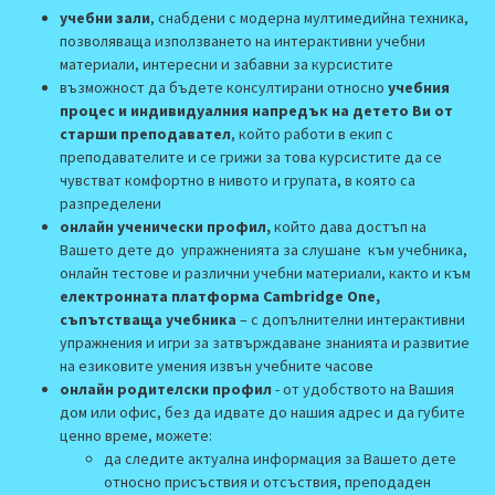
учебни зали
, снабдени с модерна мултимедийна техника,
позволяваща използването на интерактивни учебни
материали, интересни и забавни за курсистите
възможност да бъдете консултирани относно
учебния
процес и индивидуалния напредък на детето Ви от
старши преподавател
, който работи в екип с
преподавателите и се грижи за това курсистите да се
чувстват комфортно в нивото и групата, в която са
разпределени
онлайн ученически профил,
който дава достъп на
Вашето дете до упражненията за слушане към учебника,
онлайн тестове и различни учебни материали, както и към
електронната платформа Cambridge One,
съпътстваща учебника
– с допълнителни интерактивни
упражнения и игри за затвърждаване знанията и развитие
на езиковите умения извън учебните часове
онлайн родителски профил
- oт удобството на Вашия
дом или офис, без да идвате до нашия адрес и да губите
ценно време, можете:
да следите актуална информация за Вашето дете
относно присъствия и отсъствия, преподаден