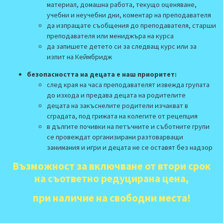
материал, домашна работа, текущо оценяване,
учебни и неучебни дни, коментар на преподавателя
да изпращате съобщения до преподавателя, старши
преподавателя или мениджъра на курса
да запишете детето си за следващ курс или за
изпит на Кеймбридж
безопасността на децата е наш приоритет:
след края на часа преподавателят извежда групата
до изхода и предава децата на родителите
децата на закъснелите родители изчакват в
сградата, под грижата на колегите от рецепция
в дългите почивки на петъчните и съботните групи
се провеждат организирани разтоварващи
занимания и игри и децата не се оставят без надзор
Възможност за включване от втори срок
на съответно редуцирана цена,
при наличие на свободни места
!