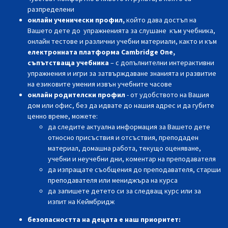
разпределени
онлайн ученически профил,
който дава достъп на
Вашето дете до упражненията за слушане към учебника,
онлайн тестове и различни учебни материали, както и към
електронната платформа Cambridge One,
съпътстваща учебника
– с допълнителни интерактивни
упражнения и игри за затвърждаване знанията и развитие
на езиковите умения извън учебните часове
онлайн родителски профил
- oт удобството на Вашия
дом или офис, без да идвате до нашия адрес и да губите
ценно време, можете:
да следите актуална информация за Вашето дете
относно присъствия и отсъствия, преподаден
материал, домашна работа, текущо оценяване,
учебни и неучебни дни, коментар на преподавателя
да изпращате съобщения до преподавателя, старши
преподавателя или мениджъра на курса
да запишете детето си за следващ курс или за
изпит на Кеймбридж
безопасността на децата е наш приоритет: