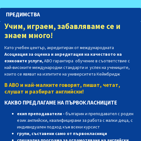
ПРЕДИМСТВА
Учим, играем, забавляваме се и
знаем много!
Като учебен център, акредитиран от международната
Асоциация за оценка и акредитация на качеството на
езиковите услуги,
АВО гарантира обучение в съответствие с
най-високите международни стандарти и успех на учениците,
които се явяват на изпитите на университета Кеймбридж
В АВО и най-малките говорят, пишат, четат,
слушат и разбират английски!
КАКВО ПРЕДЛАГАМЕ НА ПЪРВОКЛАСНИЦИТЕ
eкип преподаватели -
българин и преподавател с роден
език английски
, квалифицирани за работа с малки деца, с
индивидуален подход към всеки курсист
групи, съставени само от първокласници
специална програма за ограмотяване на английски