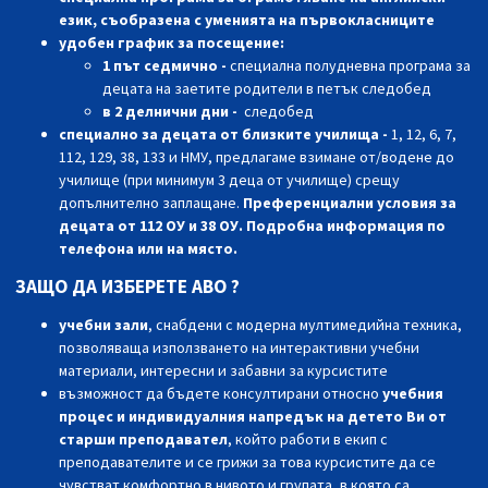
език, съобразена с уменията на първокласниците
удобен график за посещение:
1 път седмично
-
специална полудневна програма за
децата на заетите родители в петък следобед
в 2 делнични дни
-
следобед
специално за децата от близките училища
-
1, 12, 6, 7,
112, 129, 38, 133 и НМУ, предлагаме взимане от/водене до
училище (при минимум 3 деца от училище) срещу
допълнително заплащане.
Преференциални условия за
децата от 112 ОУ и 38 ОУ.
Подробна информация по
телефона или на място.
ЗАЩО ДА ИЗБЕРЕТЕ АВО ?
учебни зали
, снабдени с модерна мултимедийна техника,
позволяваща използването на интерактивни учебни
материали, интересни и забавни за курсистите
възможност да бъдете консултирани относно
учебния
процес и индивидуалния напредък на детето Ви от
старши преподавател
, който работи в екип с
преподавателите и се грижи за това курсистите да се
чувстват комфортно в нивото и групата, в която са