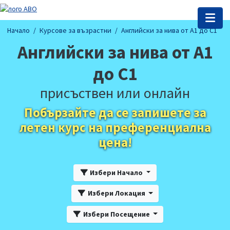
Начало
Курсове за възрастни
Английски за нива от A1 до C1
Английски за нива от A1
до C1
присъствен или онлайн
Побързайте да се запишете за
летен курс на преференциална
цена!
Избери Начало
Избери Локация
Избери Посещение