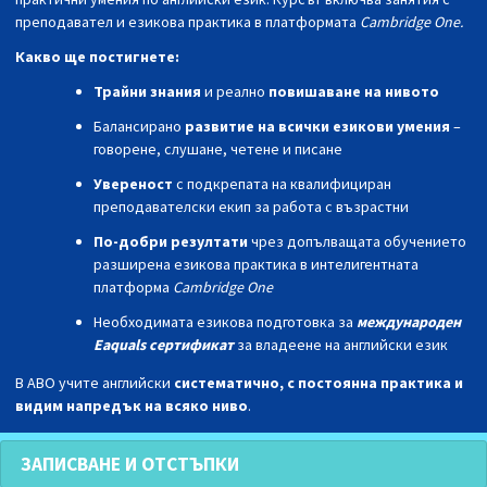
преподавател и езикова практика в платформата
Cambridge One.
Какво ще постигнете:
Трайни знания
и реално
повишаване на нивото
Балансирано
развитие на всички езикови умения
–
говорене, слушане, четене и писане
Увереност
с подкрепата на квалифициран
преподавателски екип за работа с възрастни
По-добри резултати
чрез допълващата обучението
разширена езикова практика в интелигентната
платформа
Cambridge One
Необходимата езикова подготовка за
международен
Eaquals
сертификат
за владеене на английски език
В АВО учи
те
английски
систематично, с постоянна практика и
видим напредък на всяко ниво
.
ЗАПИСВАНЕ И ОТСТЪПКИ