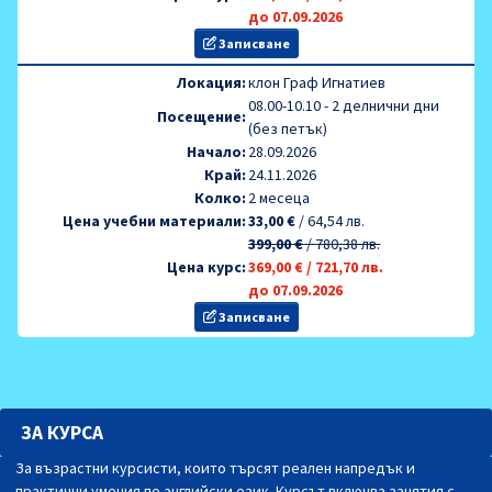
до 07.09.2026
Записване
Локация:
клон Граф Игнатиев
08.00-10.10 - 2 делнични дни
Посещение:
(без петък)
Начало:
28.09.2026
Край:
24.11.2026
Колко:
2 месеца
Цена учебни материали:
33,00 €
/
64,54 лв.
399,00 €
/
780,38 лв.
Цена курс:
369,00 €
/
721,70 лв.
до 07.09.2026
Записване
ЗА КУРСА
За възрастни курсисти, които търсят реален напредък и
практични умения по английски език.
Курсът включва занятия с