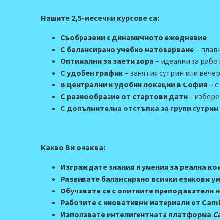
Нашите 2,5-месечни курсове са:
Съобразени с динамичното ежедневие
С балансирано учебно натоварване
– плав
Оптимални за заети хора
– идеални за рабо
С удобен график
– занятия сутрин или вече
В централн
и и удобни
локаци
и
в София
– с
С разнообразие от стартови дати
– избере
С допълнителна отстъпка за групи сутрин 
Какво Ви очаква:
Изграждате знания и умения за реална к
Развивате балансирано всички езикови у
Обучавате се с опитните преподаватели н
Работите с иновативни материали от Cambr
Използвате
интелигентната
платформа
C