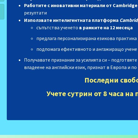
Работите с иновативни материали от Cambridge U
резултати
Използвате
интелигентната
платформа
Cambrid
съпътства ученето
в рамките на 12 месеца
предлага персонализирана езикова практика
подпомага ефективното и ангажиращо учене
Получавате признание за усилията си
– подготвяте 
владеене на английски език, признат в Европа и по
Последни своб
Учете сутрин от 8 часа н