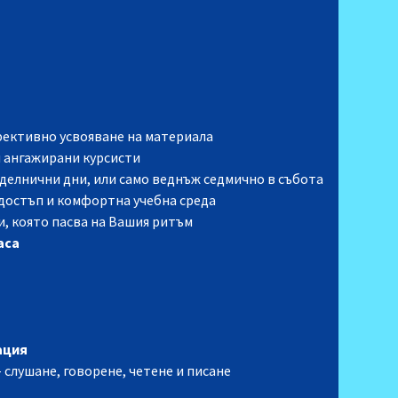
фективно усвояване на материала
и ангажирани курсисти
а делнични дни, или само веднъж седмично в събота
н достъп и комфортн
а
учебна среда
и, която пасва на Вашия ритъм
аса
ация
 слушане, говорене, четене и писане