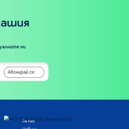
нашия
туалните ни
Абонирай се
За нас