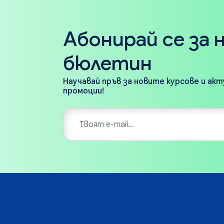
Абонирай се за 
бюлетин
Научавай пръв за новите курсове и ак
промоции!