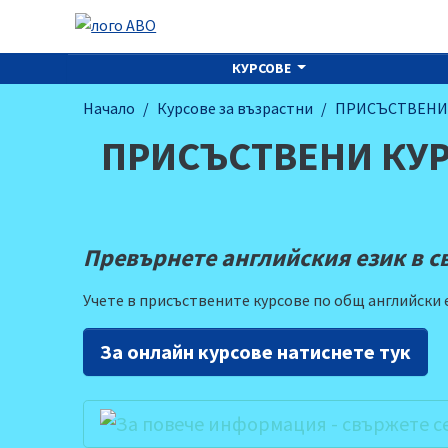
КУРСОВЕ
Начало
Курсове за възрастни
ПРИСЪСТВЕНИ 
ПРИСЪСТВЕНИ КУР
Превърнете английския език в с
Учете в присъствените курсове по общ английски 
За онлайн курсове натиснете тук