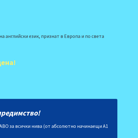
на английски език, признат в Европа и по света
цена!
предимство!
 АВО за всички нива (от абсолютно начинаещи А1