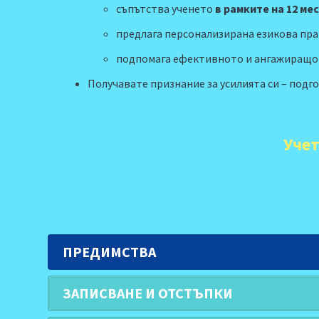
съпътства ученето
в рамките на 12 ме
предлага персонализирана езикова пр
подпомага ефективното и ангажиращо
Получавате признание за усилията си
– подго
Учет
ПРЕДИМСТВА
ЗАПИСВАНЕ И ОТСТЪПКИ