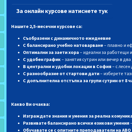
За онлайн курсове натиснете тук
Нашите 2,5-месечни курсове са:
Съобразени с динамичното ежедневие
С балансирано учебно натоварване
– плавно и е
Оптимални за заети хора
– идеални за работещи 
С удобен график
– занятия сутрин или вечер в дв
В централн
и и удобни
локаци
и
в София
– с лесе
С разнообразие от стартови дати
– изберете таз
С допълнителна отстъпка за групи сутрин от 8 ч
Какво Ви очаква:
Изграждате знания и умения за реална комуник
Развивате балансирано всички езикови умения
–
Обучавате се с опитните преподаватели на АВО