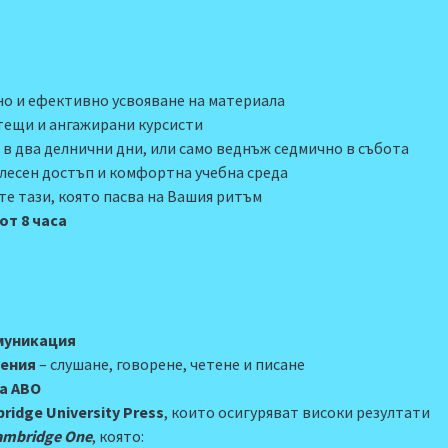
но и ефективно усвояване на материала
тещи и ангажирани курсисти
р в два делнични дни, или само веднъж седмично в събота
 лесен достъп и комфортн
а
учебна среда
те тази, която пасва на Вашия ритъм
от 8 часа
омуникация
мения
– слушане, говорене, четене и писане
а АВО
idge University Press
, които осигуряват високи резултати
ambridge One
, която: