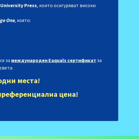
niversity Press
, които осигуряват високи
ge One
, която:
се за
международен Еaquals сертификат
за
 света
одни места!
а преференциална цена!