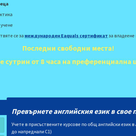
сеца
актика
 учене
твяте се за
международен Еaquals сертификат
за владеене 
Последни свободни места!
е сутрин от 8 часа на преференциална 
Превърнете английския език в свое 
Учете в присъствените курсове по общ английски език в
до напреднали С1)