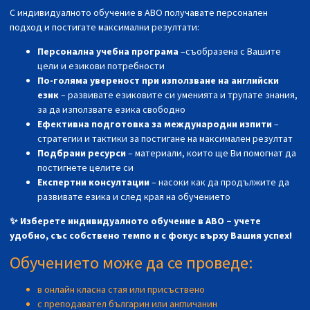
С индивидуалното обучение в АВО получавате персонален
подход и постигате максимални резултати:
Персонална
у
чебна програма
–съобразена с Вашите
цели и езикови потребности
По-голяма увереност при използване на английски
език
– развивате езиковите си уменията и трупате знания,
за да използвате езика свободно
Ефективна подготовка за международни изпити
–
стратегии и тактики за постигане на максимален резултат
Подбрани ресурси
– материали, които ще Ви помогнат да
постигнете целите си
Експертни консултации
– насоки как да продължите да
развивате езика и след края на обучението
✨
Изберете индивидуалното обучение в АВО – учете
удобно, със
собствено темпо и с фокус върху Вашия успех!
Обучението може да се проведе:
в онлайн класна стая или присъствено
с преподавател българин или англичанин