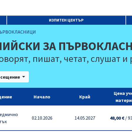
ИЗПИТЕН ЦЕНТЪР
ПЪРВОКЛАСНИЦИ
ЛИЙСКИ ЗА ПЪРВОКЛАС
оворят, пишат, четат, слушат и
осещение
Цена уч
щение
Начало
Край
матери
седмично
02.10.2026
14.05.2027
48,00 €
/
93
етък