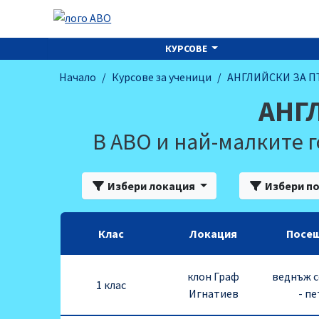
КУРСОВЕ
Начало
Курсове за ученици
АНГЛИЙСКИ ЗА 
АНГ
В АВО и най-малките г
Избери локация
Избери п
Клас
Локация
Посе
клон Граф
веднъж 
1 клас
Игнатиев
- п