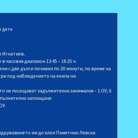
о дете
ф Игнатиев
.
 часовия диапазон 13:45 – 16:25 ч.
ни с две дълги почивки по 20 минути, по време на
гри под наблюдението на екипа ни.
то не посещават задължителна занималня – 1 ОУ, 6
у допълнително заплащане.
ОУ.
ридружаването им до клон Паметник Левски.