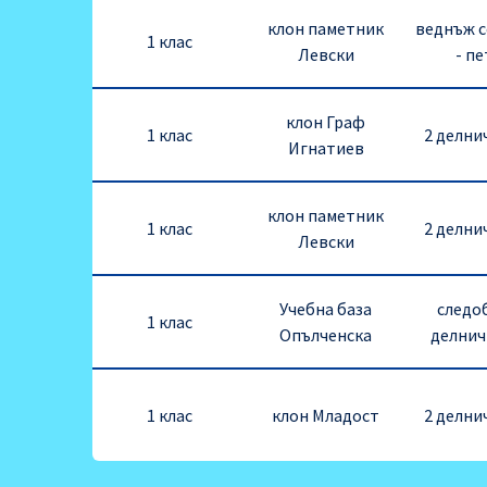
клон паметник
веднъж 
1 клас
Левски
- п
клон Граф
1 клас
2 делни
Игнатиев
клон паметник
1 клас
2 делни
Левски
Учебна база
следоб
1 клас
Опълченска
делнич
1 клас
клон Младост
2 делни