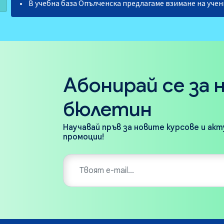
•
В учебна база Опълченска предлагаме взимане на учениц
Абонирай се за 
бюлетин
Научавай пръв за новите курсове и ак
промоции!