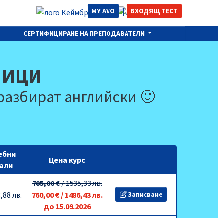
MY AVO
ВХОДЯЩ ТЕСТ
СЕРТИФИЦИРАНЕ НА ПРЕПОДАВАТЕЛИ
НИЦИ
 разбират английски 🙂
ебни
Цена курс
али
785,00 €
/
1535,33 лв.
,88 лв.
760,00 €
/
1486,43 лв.
Записване
до 15.09.2026