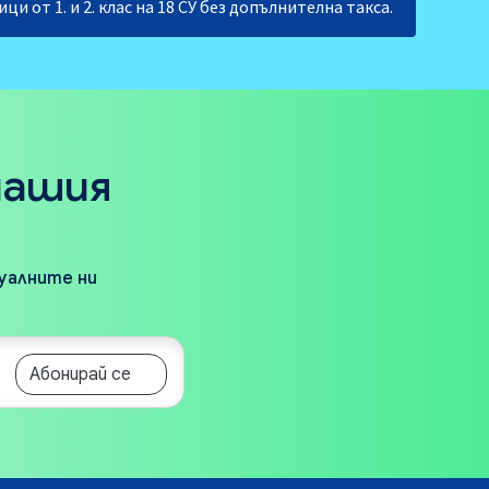
и от 1. и 2. клас на 18 СУ без допълнителна такса.
нашия
туалните ни
Абонирай се