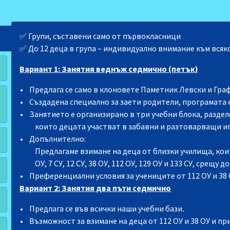
✅ Групи, съставени само от първокласници
✅ До 12 деца в група – индивидуално внимание към всяк
Вариант 1: Занятия веднъж седмично (петък)
•
Предлага се само в клоновете Паметник Левски и Гра
•
Създадена специално за заети родители, програмата е в
•
Занятието е организирано в три учебни блока, разделе
които децата участват в забавни и разтоварващи и
•
Допълнително:
Предлагаме взимане на деца от близки училища, кои
ОУ, 7 СУ, 12 СУ, 38 ОУ, 112 ОУ, 129 ОУ и 133 СУ, срещ
•
Преференциални условия за учениците от 112 ОУ и 38 
Вариант 2: Занятия два пъти седмично
•
Предлага се във всички наши учебни бази
.
•
Възможност за взимане на деца от 112 ОУ и 38 ОУ и п