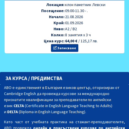
Локация:
клон паметник Левски
Посещение:
09.00-11.30 - .
Начало:
21.08.2026
Край:
01.09.2026
Ниво:
A2 / B2
Колко:
8 занятия х 3 ч
Цена курс:
64,00 €
/
125,17 лв.
Записване
ЗА КУРСА / ПРЕДИМСТВА
АВО е единственият в България езиков център, оторизиран от
Cambridge English да провежда курсове за международно
признатите квалификации за преподаватели по английски
език
CELTA
(Certificate in English Language Teaching to Adults)
и
DELTA
(Diploma in English Language Teaching).
Като част от учебната практика на стажант-преподавателите,
АВО провежда
онлайн и присъствени
курсове по английски