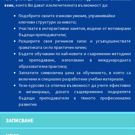
език
, които Ви дават изключителната възможност да:
Подобрите своите езикови умения, упражнявайки
ключови структури за нивото;
Участвате в интерактивни занятия, водени от мотивирани
бъдещи преподаватели;
Разширите своя речников запас и усъвършенствате
граматиката си по практичен начин;
Бъдете обучавани по най-новите и съвременни методики
на преподаване, използвани в международната
образователна практика;
Заплатите символична цена за обучението, в която са
включени и специално разработени учебни материали.
Тези курсове са отлична възможност да учите ефективно
и ангажиращо, докато същевременно подкрепяте
бъдещи преподаватели в тяхното професионално
развитие.
ЗАПИСВАНЕ