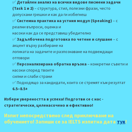
✅
Детайлен анализ на всички видове писмени задачи
(Task 1 и 2)
– структура, стил, полезни фрази, често
допускани грешки и как да ги избегнеш
✅
Системна практика на устния модул (Speaking)
– с
реални въпроси, оценка и
насоки как да се представиш убедително
✅
Задълбочена подготовка по четене и слушане
– с
акцент върху разбиране на
логиката на задачите и разпознаване на подвеждащи
отговори
✅
Персонализирана обратна връзка
– конкретни съвети и
насоки според твоите
силни и слаби страни
✅
Подходящо за кандидати, които се стремят към резултат
6.5–8.5+
Избери увереността в успеха! Подготви се с нас -
стратегически, целенасочено и ефективно!
Изпит непосредствено след приключване на
обучението!
Запиши се
за IELTS изпитна дата
тук
!