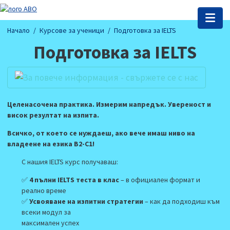
Начало
Курсове за ученици
Подготовка за IELTS
Подготовка за IELTS
Целенасочена практика. Измерим напредък. Увереност и
висок резултат на изпита.
Всичко, от което се нуждаеш, ако вече имаш ниво на
владеене на езика В2-С1!
С нашия IELTS курс получаваш:
✅
4 пълни IELTS теста в клас
– в официален формат и
реално време
✅
Усвояване на изпитни стратегии
– как да подходиш към
всеки модул за
максимален успех