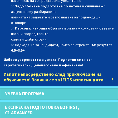
насоки как да се представиш убедително
✅
Задълбочена подготовка по четене и слушане
– с
акцент върху разбиране на
логиката на задачите и разпознаване на подвеждащи
отговори
✅
Персонализирана обратна връзка
– конкретни съвети и
насоки според твоите
силни и слаби страни
✅
Подходящо за кандидати, които се стремят към резултат
6.5–8.5+
Избери увереността в успеха! Подготви се с нас -
стратегически, целенасочено и ефективно!
Изпит непосредствено след приключване на
обучението!
Запиши се
за IELTS изпитна дата
тук
!
УЧЕБНА ПРОГРАМА
ЕКСПРЕСНА ПОДГОТОВКА B2 FIRST,
C1 ADVANCED