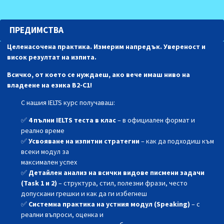
ПРЕДИМСТВА
Целенасочена практика. Измерим напредък. Увереност и
висок резултат на изпита.
Всичко, от което се нуждаеш, ако вече имаш ниво на
владеене на езика В2-С1!
С нашия IELTS курс получаваш:
✅
4 пълни IELTS теста в клас
– в официален формат и
реално време
✅
Усвояване на изпитни стратегии
– как да подходиш към
всеки модул за
максимален успех
✅
Детайлен анализ на всички видове писмени задачи
(Task 1 и 2)
– структура, стил, полезни фрази, често
допускани грешки и как да ги избегнеш
✅
Системна практика на устния модул (Speaking)
– с
реални въпроси, оценка и