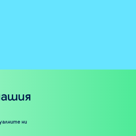
нашия
туалните ни