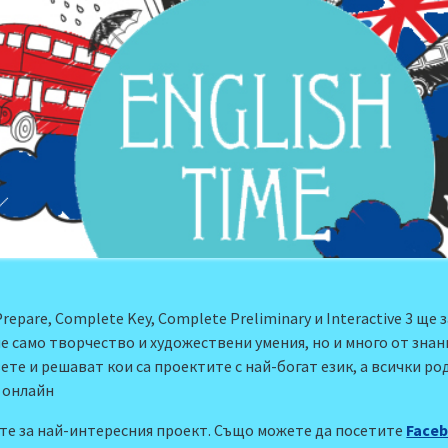
pare, Complete Key, Complete Preliminary и Interactive 3 ще 
е само творчество и художествени умения, но и много от знан
те и решават кои са проектите с най-богат език, а всички ро
т онлайн
ате за най-интересния проект. Също можете да посетите
Face