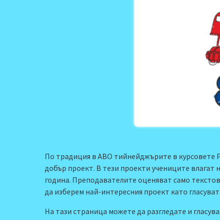
По традиция в АВО тийнейджърите в курсовете Pre
добър проект. В тези проекти учениците влагат н
година. Преподавателите оценяват само текстове
да изберем най-интересния проект като гласува
На тази страница можете да разгледате и гласув