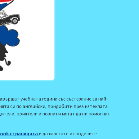
завършат учебната година със състезание за най-
ията си по английски, придобити през изтеклата
дители, приятели и познати могат да ни помогнат
book страницата
и да харесате и споделите