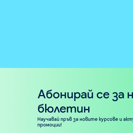
Абонирай се за 
бюлетин
Научавай пръв за новите курсове и ак
промоции!