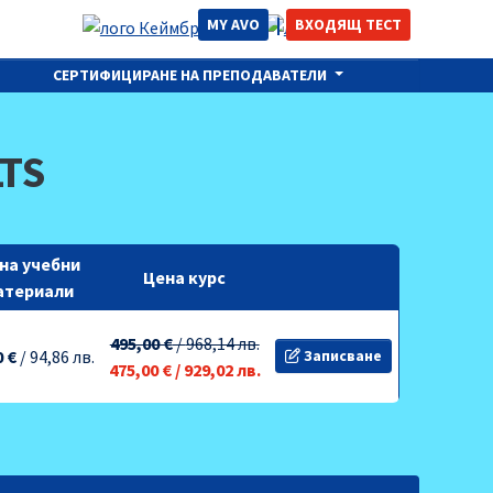
MY AVO
ВХОДЯЩ ТЕСТ
СЕРТИФИЦИРАНЕ НА ПРЕПОДАВАТЕЛИ
LTS
на учебни
Цена курс
атериали
495,00 €
/
968,14 лв.
0 €
/
94,86 лв.
Записване
475,00 €
/
929,02 лв.