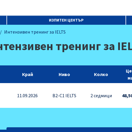
ИЗПИТЕН ЦЕНТЪР
Интензивен тренинг за IELTS
тензивен тренинг за IE
Це
Край
Ниво
Колко
м
11.09.2026
B2-C1 IELTS
2 седмици
48,5