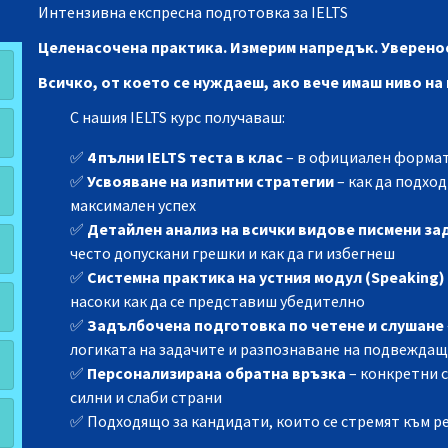
Интензивна експресна подготовка за IELTS
Целенасочена практика. Измерим
напредък
. Уверено
Всичко, от което се нуждаеш, ако вече имаш ниво на 
С нашия IELTS курс получаваш:
✅
4 пълни IELTS теста в клас
– в официален формат
✅
Усвояване на изпитни стратегии
– как да подход
максимален успех
✅
Детайлен анализ на всички видове писмени зада
често допускани грешки и как да ги избегнеш
✅
Системна практика на устния модул (Speaking)
насоки как да се представиш убедително
✅
Задълбочена подготовка по четене и слушане
логиката на задачите и разпознаване на подвежда
✅
Персонализирана обратна връзка
– конкретни 
силни и слаби страни
✅
Подходящо за кандидати, които се стремят към р