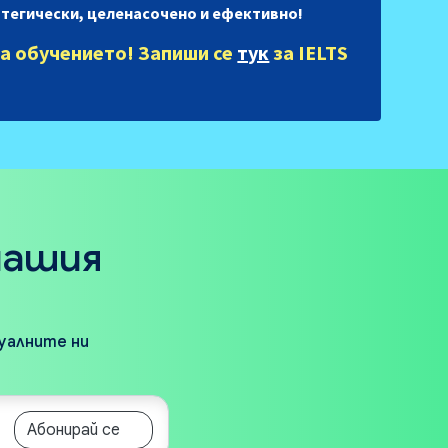
ратегически, целенасочено и ефективно!
а обучението!
Запиши се
тук
за IELTS
нашия
туалните ни
Абонирай се