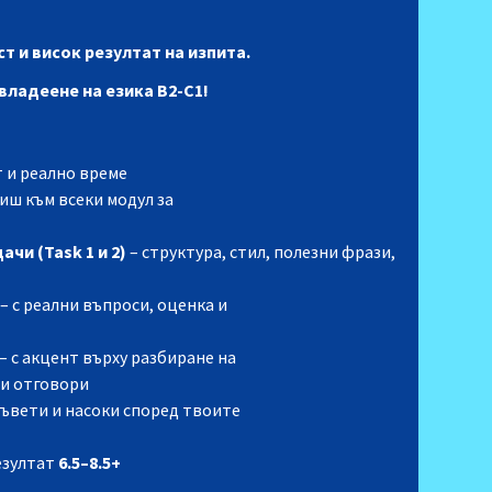
ст и
висок резултат
на изпита.
владеене на езика В2-С1!
 и реално време
иш към всеки модул за
чи (Task 1 и 2)
– структура, стил, полезни фрази,
– с реални въпроси, оценка и
– с акцент върху разбиране на
щи отговори
съвети и насоки според твоите
езултат
6.5–8.5+