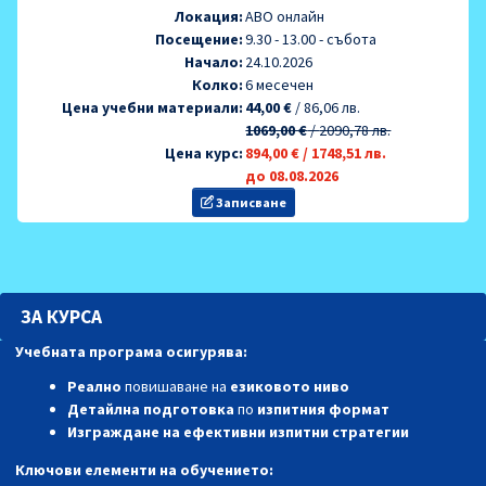
Локация:
AВО онлайн
Посещение:
9.30 - 13.00 - събота
Начало:
24.10.2026
Колко:
6 месечен
Цена учебни материали:
44,00 €
/
86,06 лв.
1069,00 €
/
2090,78 лв.
Цена курс:
894,00 €
/
1748,51 лв.
до 08.08.2026
Записване
ЗА КУРСА
Учебната програма осигурява:
Реално
повишаване на
езиковото ниво
Детайлна подготовка
по
изпитния формат
Изграждане на ефективни изпитни стратегии
Ключови елементи на обучението
: