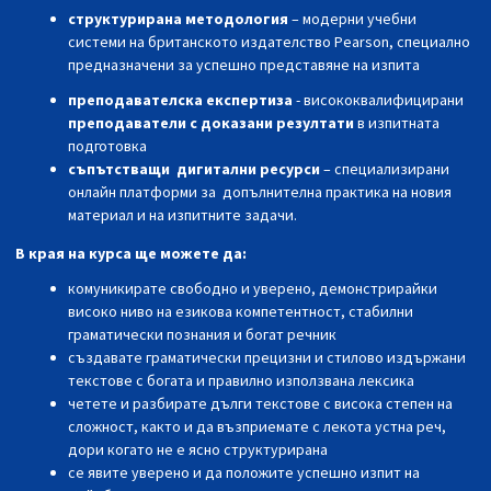
структурирана методология
– модерни учебни
системи на британското издателство
Pearson
,
специално
предназначени за успешно представяне на изпита
преподавателска експертиза
-
висококвалифицирани
преподаватели
с доказани резултати
в изпитната
подготовка
съпътстващи дигитални ресурси
– специализирани
онлайн платформи за допълнителна практика на новия
материал и на изпитните задачи.
В края на курса ще можете да:
комуникирате свободно и уверено, демонстрирайки
високо ниво на езикова компетентност, стабилни
граматически познания и богат речник
създавате граматически прецизни и стилово издържани
текстове с богата и правилно използвана лексика
четете и разбирате дълги текстове с висока степен на
сложност, както и да възприемате с лекота устна реч,
дори когато не е ясно структурирана
се явите уверено и да положите успешно изпит на