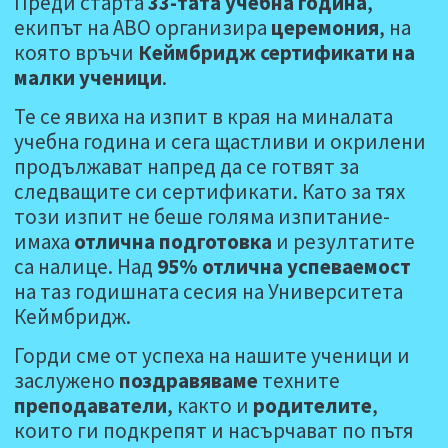
Преди старта
33-тата учебна година
,
екипът на АВО организира
церемония
, на
която връчи
Кеймбридж сертификати на
малки ученици
.
Те се явиха на изпит в края на миналата
учебна година и сега щастливи и окрилени
продължават напред да се готвят за
следващите си сертификати. Като за тях
този изпит не беше голяма изпитание-
имаха
отлична подготовка
и резултатите
са налице. Над
95%
отлична успеваемост
на таз годишната сесия на Университета
Кеймбридж.
Горди сме от успеха на нашите ученици и
заслужено
поздравяваме
техните
преподаватели
, както и
родителите
,
които ги подкрепят и насърчават по пътя