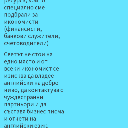
ресурса, които
специално сме
подбрали за
икономисти
(финансисти,
банкови служители,
счетоводители)
Светът не стои на
едно място и от
всеки икономист се
изисква да владее
английски на добро
ниво, да контактува с
чуждестранни
партньори и да
съставя бизнес писма
и отчети на
английски език.