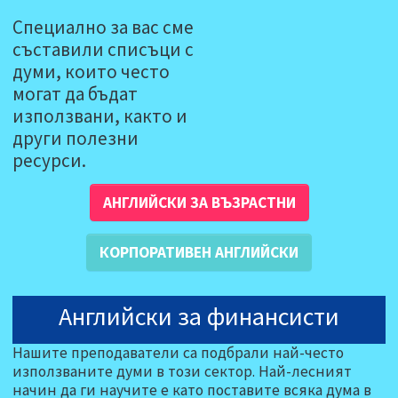
Специално за вас сме
съставили списъци с
думи, които често
могат да бъдат
използвани, както и
други полезни
ресурси.
АНГЛИЙСКИ ЗА ВЪЗРАСТНИ
КОРПОРАТИВЕН АНГЛИЙСКИ
Английски за финансисти
Нашите преподаватели са подбрали най-често
използваните думи в този сектор. Най-лесният
начин да ги научите е като поставите всяка дума в