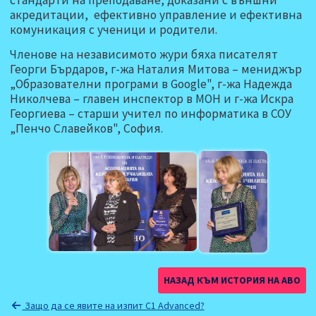
акредитации, ефективно управление и ефективна
комуникация с ученици и родители.
Членове на независимото жури бяха писателят
Георги Бърдаров, г-жа Наталия Митова – мениджър
„Образователни програми в Google", г-жа Надежда
Николчева – главен инспектор в МОН и г-жа Искра
Георгиева – старши учител по информатика в СОУ
„Пенчо Славейков", София.
НАЗАД КЪМ ИСТОРИЯ НА АВО
Защо да се явите на изпит C1 Advanced?