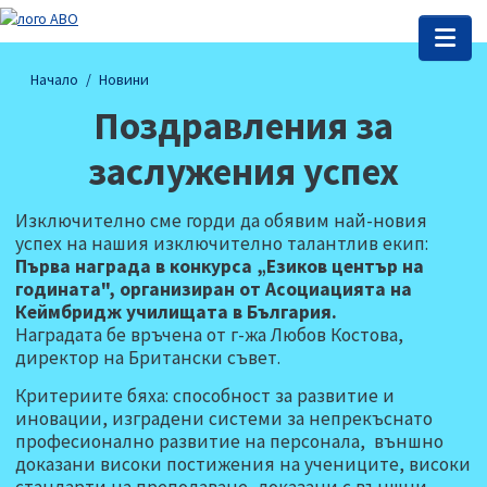
Начало
Новини
Поздравления за
заслужения успех
Изключително сме горди да обявим най-новия
успех на нашия изключително талантлив екип:
Първа награда в конкурса „Езиков център на
годината", организиран от Асоциацията на
Кеймбридж училищата в България.
Наградата бе връчена от г-жа Любов Костова,
директор на Британски съвет.
Критериите бяха: способност за развитие и
иновации, изградени системи за непрекъснато
професионално развитие на персонала, външно
доказани високи постижения на учениците, високи
стандарти на преподаване, доказани с външни