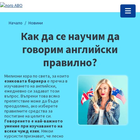
Начало
Новини
Как да се научим да
говорим английски
правилно?
Милиони хора по света, за които
езиковата бариера
е пречка в
изучаването на английски,
ежедневно си задават този
въпрос. Въпреки това всяко
препятствие може да бъде
преодоляно, ако изберете
правилните средства за
постигане на целите си.
Говоренето е най-важното
умение при изучаването на
всеки чужд език
. Някои
курсисти признават, че лесно