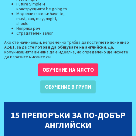
Future Simple и
конструкцията be going to
Модални глаголи: have to,
must, can, may, might,
should
Непряка реч
Страдателен залог
Ако сте начинаещи, непременно трябва да постигнете поне ниво
А2-В1, за да сте
готови да общувате на английски
. Да,
комуникацията ви няма да е идеална, но определено ще можете
да изразите мислите си.
ОБУЧЕНИЕ НА МЯСТО
ОБУЧЕНИЕ В ГРУПИ
15 ПРЕПОРЪКИ ЗА ПО-ДОБЪР
АНГЛИЙСКИ