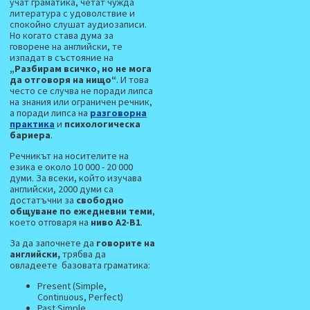
учат граматика, четат чужда
литература с удоволствие и
спокойно слушат аудиозаписи.
Но когато става дума за
говорене на английски, те
изпадат в състояние на
„Разбирам всичко, но не мога
да отговоря на нищо“
. И това
често се случва не поради липса
на знания или ограничен речник,
а поради липса на
разговорна
практика
и
психологическа
бариера
.
Речникът на носителите на
езика е около 10 000 - 20 000
думи. За всеки, който изучава
английски, 2000 думи са
достатъчни за
свободно
общуване по ежедневни теми
,
което отговаря на
ниво А2-В1
.
За да започнете да
говорите на
английски,
трябва да
овладеете базовата граматика:
Present (Simple,
Continuous, Perfect)
Past Simple